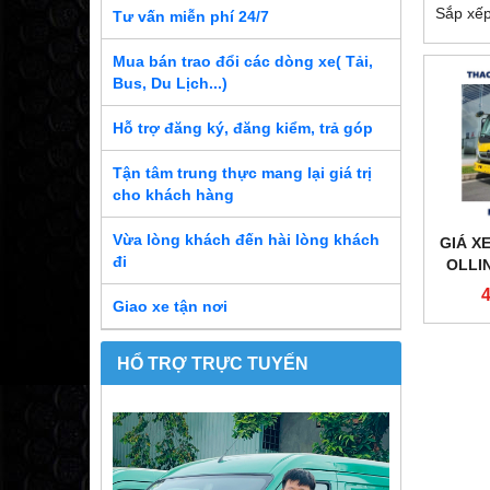
Sắp xếp
Tư vấn miễn phí 24/7
Mua bán trao đổi các dòng xe( Tải,
Bus, Du Lịch...)
Hỗ trợ đăng ký, đăng kiểm, trả góp
Tận tâm trung thực mang lại giá trị
cho khách hàng
Vừa lòng khách đến hài lòng khách
GIÁ XE
đi
OLLIN
4
Giao xe tận nơi
HỔ TRỢ TRỰC TUYẾN