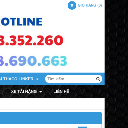
GIỎ HÀNG
(
0
)
ẢI THACO LINKER
XE TẢI MITSUBISHI
XE TẢI NẶNG
LIÊN HỆ