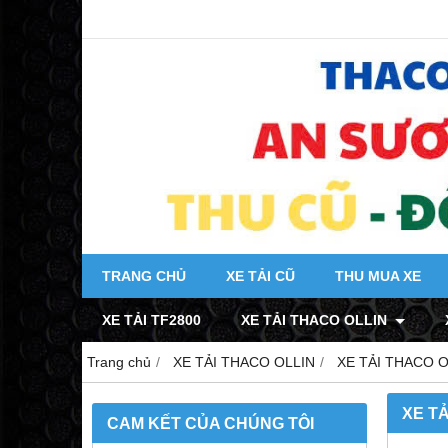
TRANG CHỦ
XE TẢI CŨ
THU MUA XE
XE TẢI TF2800
XE TẢI THACO OLLIN
Trang chủ
XE TẢI THACO OLLIN
XE TẢI THACO O
XE TẢ
CAM KẾT CỦA CHÚNG TÔI