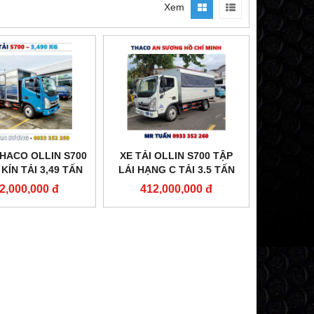
Xem
THACO OLLIN S700
XE TẢI OLLIN S700 TẬP
KÍN TẢI 3,49 TẤN
LÁI HẠNG C TẢI 3.5 TẤN
MỚI NHẤT
MỚI NHẤT
2,000,000 đ
412,000,000 đ