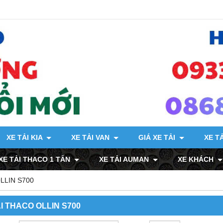
XE TẢI KIA
XE TẢI VAN
GIÁ XE TẢI
XE T
XE TẢI THACO 1 TẤN
XE TẢI AUMAN
XE KHÁCH
LLIN S700
I THACO OLLIN S700