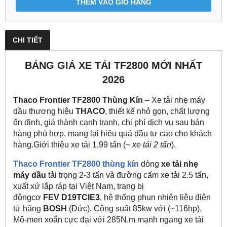
THÊM VÀO GIỎ HÀNG
CHI TIẾT
BẢNG GIÁ XE TẢI TF2800 MỚI NHẤT
2026
Thaco Frontier TF2800 Thùng Kín
– Xe tải nhẹ máy
dầu thương hiệu
THACO
, thiết kế nhỏ gọn, chất lượng
ổn định, giá thành cạnh tranh, chi phí dịch vụ sau bán
hàng phù hợp, mang lại hiệu quả đầu tư cao cho khách
hàng.Giới thiệu xe tải 1,99 tấn (~
xe tải 2 tấn
).
Thaco Frontier TF2800 thùng kín
dòng
xe tải nhẹ
máy dầu
tải trọng 2-3 tấn và đường cấm xe tải 2.5 tấn,
xuất xứ lắp ráp tại Việt Nam, trang bị
độngcơ
FEV D19TCIE3
, hệ thống phun nhiên liệu điện
tử hãng
BOSH
(Đức). Công suất 85kw với (~116hp).
Mô-men xoắn cực đại với 285N.m mạnh ngang xe tải