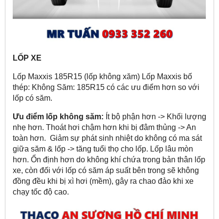
LỐP XE
Lốp Maxxis 185R15 (lốp không xăm) Lốp Maxxis bố
thép: Không Săm: 185R15 có các ưu điểm hơn so với
lốp có săm.
Ưu điểm lốp không săm:
Ít bộ phận hơn -> Khối lượng
nhẹ hơn. Thoát hơi chậm hơn khi bị đâm thủng -> An
toàn hơn. Giảm sự phát sinh nhiệt do không có ma sát
giữa săm & lốp -> tăng tuổi thọ cho lốp. Lốp lâu mòn
hơn. Ổn định hơn do không khí chứa trong bản thân lốp
xe, còn đối với lốp có săm áp suất bên trong sẽ không
đồng đều khi bị xì hơi (mềm), gây ra chao đảo khi xe
chạy tốc độ cao.