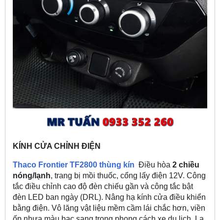
KÍNH CỬA CHỈNH ĐIỆN
Thaco Frontier TF2800 thùng kín
Điều hòa
2 chiều
nóng/lạnh
, trang bị mồi thuốc, cổng lấy điện 12V. Công
tắc điều chỉnh cao độ đèn chiếu gần và công tắc bật
đèn LED ban ngày (DRL). Nâng hạ kính cửa điều khiển
bằng điện. Vô lăng vật liệu mềm cầm lái chắc hơn, viền
ốp nhựa màu bạc sang trọng phong cách xe du lịch. La