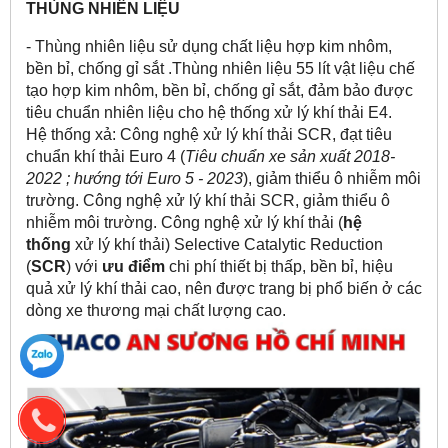
THÙNG NHIÊN LIỆU
- Thùng nhiên liệu sử dụng chất liệu hợp kim nhôm,
bền bỉ, chống gỉ sắt .Thùng nhiên liệu 55 lít vật liệu chế
tạo hợp kim nhôm, bền bỉ, chống gỉ sắt, đảm bảo được
tiêu chuẩn nhiên liệu cho hệ thống xử lý khí thải E4.
Hệ thống xả: Công nghệ xử lý khí thải SCR, đạt tiêu
chuẩn khí thải Euro 4 (
Tiêu chuẩn xe sản xuất 2018-
2022 ;
hướng tới Euro 5 - 2023
), giảm thiểu ô nhiễm môi
trường. Công nghệ xử lý khí thải SCR, giảm thiểu ô
nhiễm môi trường. Công nghệ xử lý khí thải (
hệ
thống
xử lý khí thải) Selective Catalytic Reduction
(
SCR
) với
ưu điểm
chi phí thiết bị thấp, bền bỉ, hiệu
quả xử lý khí thải cao, nên được trang bị phổ biến ở các
dòng xe thương mại chất lượng cao.