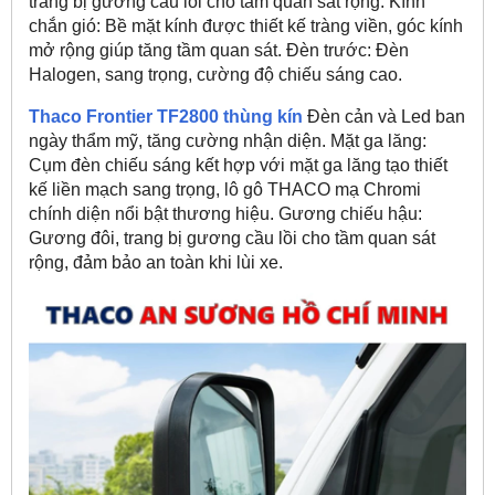
trang bị gương cầu lồi cho tầm quan sát rộng. Kính
chắn gió: Bề mặt kính được thiết kế tràng viền, góc kính
mở rộng giúp tăng tầm quan sát. Đèn trước: Đèn
Halogen, sang trọng, cường độ chiếu sáng cao.
Thaco Frontier TF2800 thùng kín
Đèn cản và Led ban
ngày thẩm mỹ, tăng cường nhận diện. Mặt ga lăng:
Cụm đèn chiếu sáng kết hợp với mặt ga lăng tạo thiết
kế liền mạch sang trọng, lô gô THACO mạ Chromi
chính diện nổi bật thương hiệu. Gương chiếu hậu:
Gương đôi, trang bị gương cầu lồi cho tầm quan sát
rộng, đảm bảo an toàn khi lùi xe.