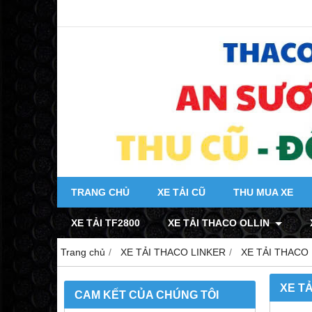
TRANG CHỦ
XE TẢI CŨ
THU MUA XE
XE TẢI TF2800
XE TẢI THACO OLLIN
Trang chủ
XE TẢI THACO LINKER
XE TẢI THACO 
XE TẢ
CAM KẾT CỦA CHÚNG TÔI