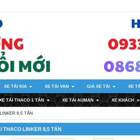
XE TẢI KIA
XE TẢI VAN
GIÁ XE TẢI
XE T
XE TẢI THACO 1 TẤN
XE TẢI AUMAN
XE KHÁCH
LINKER 8,5 TẤN
I THACO LINKER 8,5 TẤN