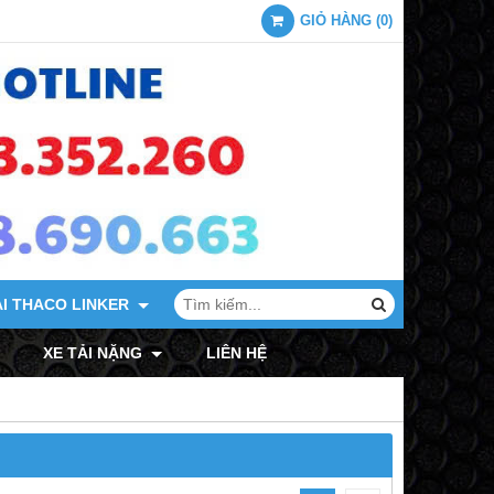
GIỎ HÀNG
(
0
)
ẢI THACO LINKER
XE TẢI MITSUBISHI
XE TẢI NẶNG
LIÊN HỆ