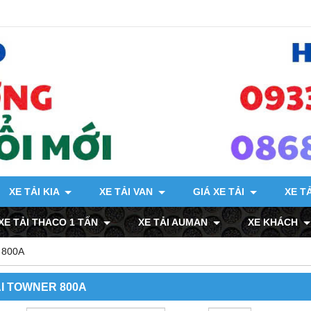
XE TẢI KIA
XE TẢI VAN
GIÁ XE TẢI
XE T
XE TẢI THACO 1 TẤN
XE TẢI AUMAN
XE KHÁCH
 800A
ẢI TOWNER 800A