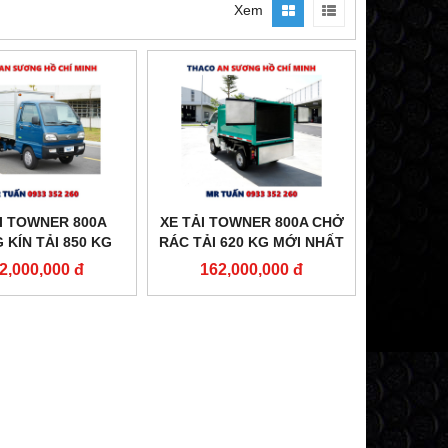
Xem
I TOWNER 800A
XE TẢI TOWNER 800A CHỞ
 KÍN TẢI 850 KG
RÁC TẢI 620 KG MỚI NHẤT
MỚI NHẤT
2,000,000 đ
162,000,000 đ