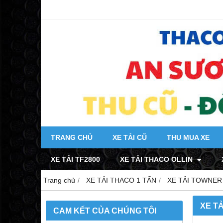
TRANG CHỦ
XE TẢI CŨ
THU MUA XE
XE TẢI TF2800
XE TẢI THACO OLLIN
Trang chủ
XE TẢI THACO 1 TẤN
XE TẢI TOWNER
XE T
CAM KẾT CỦA CHÚNG TÔI