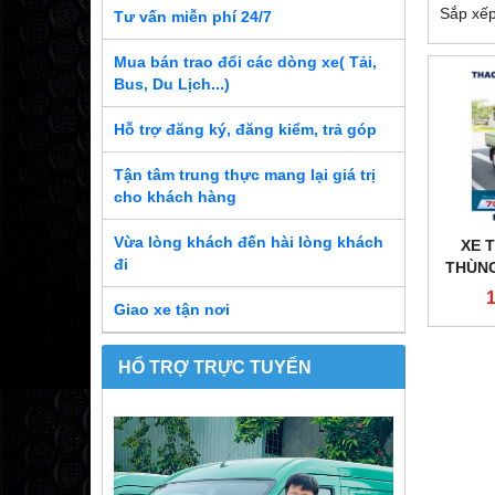
Sắp xếp
Tư vấn miễn phí 24/7
Mua bán trao đổi các dòng xe( Tải,
Bus, Du Lịch...)
Hỗ trợ đăng ký, đăng kiểm, trả góp
Tận tâm trung thực mang lại giá trị
cho khách hàng
Vừa lòng khách đến hài lòng khách
XE 
đi
THÙNG
1
Giao xe tận nơi
HỔ TRỢ TRỰC TUYẾN