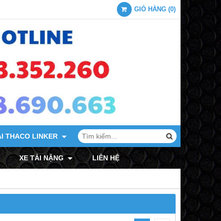
GIỎ HÀNG
(
0
)
ẢI THACO LINKER
XE TẢI MITSUBISHI
XE TẢI NẶNG
LIÊN HỆ