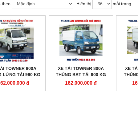
 theo
Hiển thị
mỗi trang
TẢI TOWNER 800A
XE TẢI TOWNER 800A
XE TẢ
 LỬNG TẢI 990 KG
THÙNG BẠT TẢI 900 KG
THÙNG
MỚI NHẤT
MỚI NHẤT
62,000,000 đ
162,000,000 đ
16