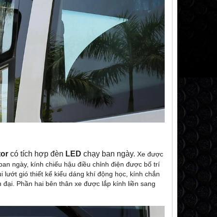
tor
có tích hợp đèn
LED
chạy ban ngày.
Xe được
ban ngày, kính chiếu hậu điều chỉnh điện được bố trí
 lướt gió thiết kế kiểu dáng khí động học, kính chắn
 đại. Phần hai bên thân xe được lắp kính liền sang