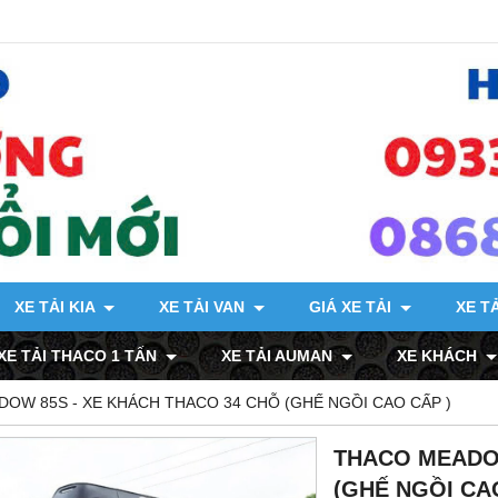
XE TẢI KIA
XE TẢI VAN
GIÁ XE TẢI
XE T
XE TẢI THACO 1 TẤN
XE TẢI AUMAN
XE KHÁCH
OW 85S - XE KHÁCH THACO 34 CHỖ (GHẾ NGỒI CAO CẤP )
THACO MEADOW
(GHẾ NGỒI CA