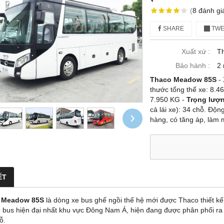
(
8
đánh gi
SHARE
TWE
Xuất xứ :
T
Bảo hành :
2 
Thaco Meadow 85S
-
thước tổng thể xe: 8.4
7.950 KG -
Trọng lượn
cả lái xe): 34 chỗ. Độn
›
hàng, có tăng áp, làm 
ẾT
 Meadow 85S
là dòng xe bus ghế ngồi thế hệ mới được Thaco thiết kế
 bus hiện đại nhất khu vực Đông Nam Á, hiện đang được phân phối ra t
ỗ.