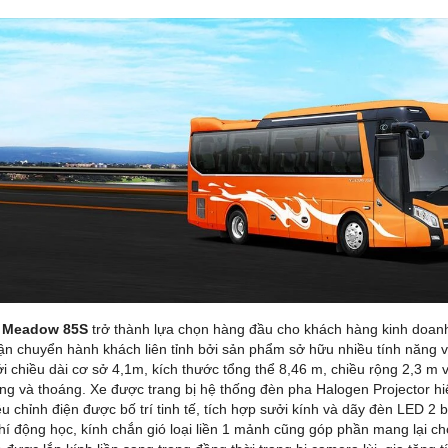
 Meadow 85S
trở thành lựa chọn hàng đầu cho khách hàng kinh doanh
n chuyển hành khách liên tỉnh bởi sản phẩm sở hữu nhiều tính năng vượt
ới chiều dài cơ sở 4,1m, kích thước tổng thể 8,46 m, chiều rộng 2,3 m
ộng và thoáng. Xe được trang bị hệ thống đèn pha Halogen Projector hi
u chỉnh điện được bố trí tinh tế, tích hợp sưởi kính và dãy đèn LED 2 b
hí động học, kính chắn gió loại liền 1 mảnh cũng góp phần mang lại ch