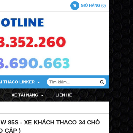
GIỎ HÀNG
(
0
)
ẢI THACO LINKER
XE TẢI MITSUBISHI
XE TẢI NẶNG
LIÊN HỆ
 85S - XE KHÁCH THACO 34 CHỖ
O CẤP )