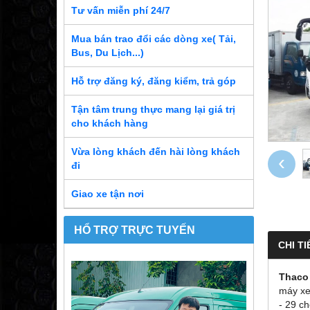
Tư vấn miễn phí 24/7
Mua bán trao đổi các dòng xe( Tải,
Bus, Du Lịch...)
Hỗ trợ đăng ký, đăng kiểm, trả góp
Tận tâm trung thực mang lại giá trị
cho khách hàng
Vừa lòng khách đến hài lòng khách
‹
đi
Giao xe tận nơi
HỔ TRỢ TRỰC TUYẾN
CHI TI
Thaco
máy xe
- 29 ch