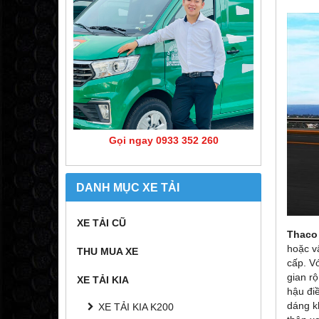
Gọi ngay 0933 352 260
DANH MỤC XE TẢI
XE TẢI CŨ
Thaco
hoặc vậ
THU MUA XE
cấp. V
gian r
XE TẢI KIA
hậu điề
dáng k
XE TẢI KIA K200