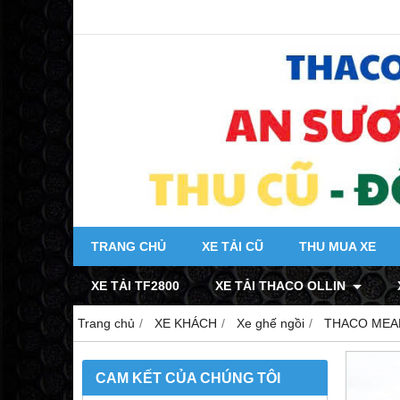
TRANG CHỦ
XE TẢI CŨ
THU MUA XE
XE TẢI TF2800
XE TẢI THACO OLLIN
Trang chủ
XE KHÁCH
Xe ghế ngồi
THACO MEAD
CAM KẾT CỦA CHÚNG TÔI