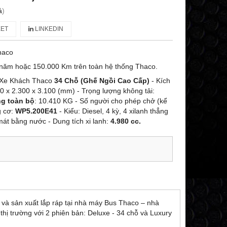
á
)
ET
LINKEDIN
haco
năm hoặc 150.000 Km trên toàn hệ thống Thaco.
 Xe Khách Thaco
34 Chỗ (Ghế Ngồi Cao Cấp)
- Kích
60 x 2.300 x 3.100 (mm) - Trọng lượng không tải:
g toàn bộ
: 10.410 KG - Số người cho phép chở (kể
g cơ:
WP5.200E41
- Kiểu: Diesel, 4 kỳ, 4 xilanh thẳng
mát bằng nước - Dung tích xi lanh:
4.980 cc.
 và sản xuất lắp ráp tại nhà máy Bus Thaco – nhà
hị trường với 2 phiên bản: Deluxe - 34 chỗ và Luxury