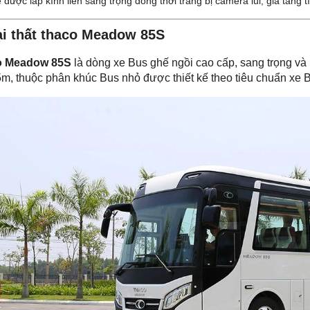
 được lắp kính liền sang trọng đồng thời trang bị camera lùi, gia tăng t
i thất thaco Meadow 85S
o Meadow 85S
là dòng xe Bus ghế ngồi cao cấp, sang trọng và h
5m, thuộc phân khúc Bus nhỏ được thiết kế theo tiêu chuẩn xe B