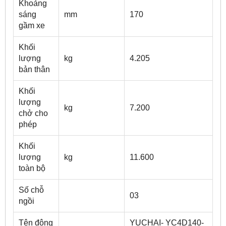
Khoảng
sáng
mm
170
gầm xe
Khối
lượng
kg
4.205
bản thân
Khối
lượng
kg
7.200
chở cho
phép
Khối
lượng
kg
11.600
toàn bộ
Số chỗ
03
ngồi
Tên động
YUCHAI- YC4D140-