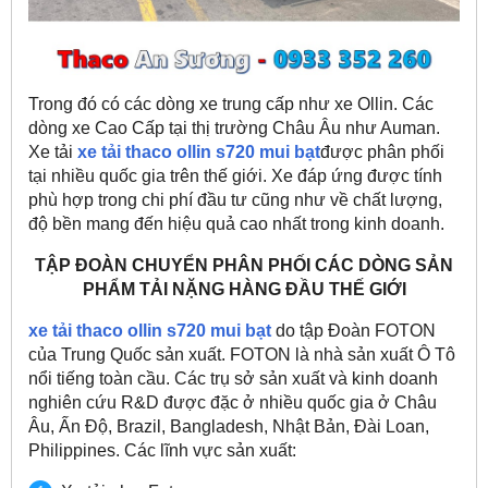
Trong đó có các dòng xe trung cấp như xe Ollin. Các
dòng xe Cao Cấp tại thị trường Châu Âu như Auman.
Xe tải
xe tải thaco ollin s720 mui bạt
được phân phối
tại nhiều quốc gia trên thế giới. Xe đáp ứng được tính
phù hợp trong chi phí đầu tư cũng như về chất lượng,
độ bền mang đến hiệu quả cao nhất trong kinh doanh.
TẬP ĐOÀN CHUYỂN PHÂN PHỐI CÁC DÒNG SẢN
PHẨM TẢI NẶNG HÀNG ĐẦU THẾ GIỚI
xe tải thaco ollin s720 mui bạt
do tập Đoàn FOTON
của Trung Quốc sản xuất. FOTON là nhà sản xuất Ô Tô
nổi tiếng toàn cầu. Các trụ sở sản xuất và kinh doanh
nghiên cứu R&D được đặc ở nhiều quốc gia ở Châu
Âu, Ấn Độ, Brazil, Bangladesh, Nhật Bản, Đài Loan,
Philippines. Các lĩnh vực sản xuất: