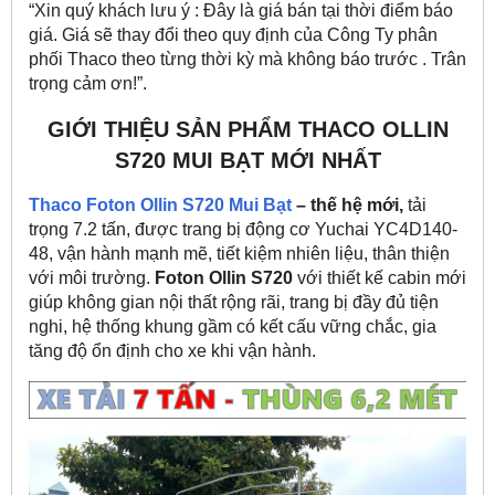
“Xin quý khách lưu ý : Đây là giá bán tại thời điểm báo
giá. Giá sẽ thay đổi theo quy định của Công Ty phân
phối Thaco theo từng thời kỳ mà không báo trước . Trân
trọng cảm ơn!”.
GIỚI THIỆU SẢN PHẨM THACO OLLIN
S720 MUI BẠT MỚI NHẤT
Thaco Foton Ollin S720 Mui Bạt
– thế hệ mới,
tải
trọng 7.2 tấn, được trang bị động cơ Yuchai YC4D140-
48, vận hành mạnh mẽ, tiết kiệm nhiên liệu, thân thiện
với môi trường.
Foton Ollin S720
với thiết kế cabin mới
giúp không gian nội thất rộng rãi, trang bị đầy đủ tiện
nghi, hệ thống khung gầm có kết cấu vững chắc, gia
tăng độ ổn định cho xe khi vận hành.