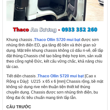
Khung chassis .
Thaco Ollin S720 mui bạt
được sơn
nhúng tĩnh điện ED, gia tăng độ bền và thời gian sử
dụng. Mặt trên khung chassis không có dấu ri-vê, dễ lắp
đặt thùng.Chassis chế tạo bằng thép hợp kim, sản xuất
theo công nghệ Đức, kết cấu vững chắc, khả năng chịu
tải cao.
Tiết diện chassis .
Thaco Ollin S720 mui bạt
[Cao x
Rộng x Dày]: U215 x 65 x 6 [mm] Chassis rộng, bề mặt
không sử dụng rive nên thuận tiện thiết kế thùng
chuyên dụng. Chassis được sơn nhúng tĩnh điện, bu
lông đai ốc tiêu chuẩn mang tính lắp lẫn.
CẦU TRƯỚC