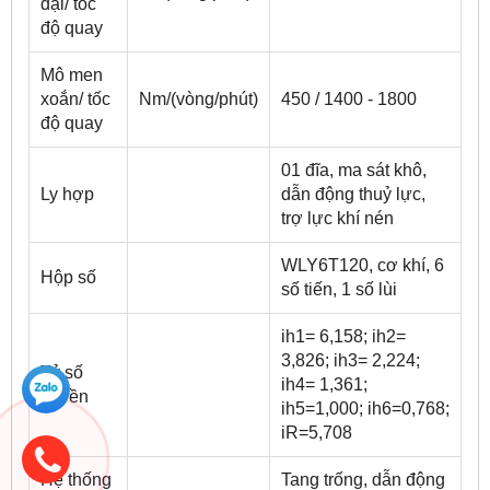
đại/ tốc
độ quay
Mô men
xoắn/ tốc
Nm/(vòng/phút)
450 / 1400 - 1800
độ quay
01 đĩa, ma sát khô,
Ly hợp
dẫn động thuỷ lực,
trợ lực khí nén
WLY6T120, cơ khí, 6
Hộp số
số tiến, 1 số lùi
ih1= 6,158; ih2=
3,826; ih3= 2,224;
Tỷ số
ih4= 1,361;
truyền
ih5=1,000; ih6=0,768;
iR=5,708
Hệ thống
Tang trống, dẫn động