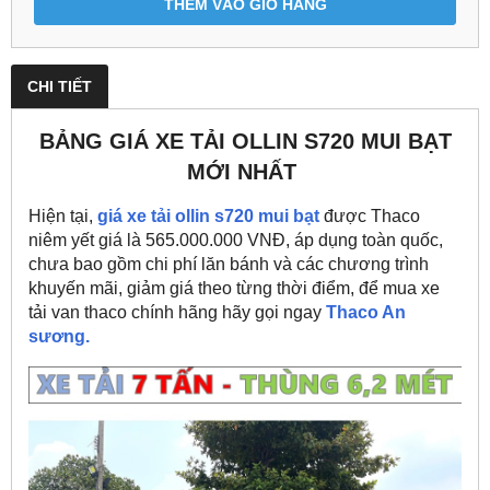
THÊM VÀO GIỎ HÀNG
CHI TIẾT
BẢNG GIÁ XE TẢI OLLIN S720 MUI BẠT
MỚI NHẤT
Hiện tại,
giá xe tải ollin s720 mui bạt
được Thaco
niêm yết giá là 565.000.000
VNĐ, áp dụng toàn quốc,
chưa bao gồm chi phí lăn bánh và các chương trình
khuyến mãi, giảm giá theo từng thời điểm, để mua xe
tải van thaco chính hãng hãy gọi ngay
Thaco An
sương.