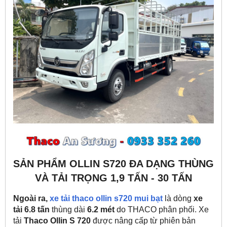
SẢN PHẨM OLLIN S720 ĐA DẠNG THÙNG
VÀ TẢI TRỌNG 1,9 TẤN - 30 TẤN
Ngoài ra,
xe tải thaco ollin s720 mui bạt
là dòng
xe
tải 6.8 tấn
thùng dài
6.2 mét
do THACO phân phối. Xe
tải
Thaco Ollin S 720
được nâng cấp từ phiên bản