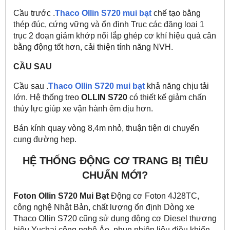
Cầu trước .
Thaco Ollin S720 mui bạt
chế tạo bằng
thép đúc, cứng vững và ổn định Trục các đăng loại 1
trục 2 đoạn giảm khớp nối lắp ghép cơ khí hiệu quả cân
bằng động tốt hơn, cải thiện tính năng NVH.
CẦU SAU
Cầu sau .
Thaco Ollin S720 mui bạt
khả năng chịu tải
lớn. Hệ thống treo
OLLIN S720
có thiết kế giảm chấn
thủy lực giúp xe vận hành êm dịu hơn.
Bán kính quay vòng 8,4m nhỏ, thuận tiện di chuyển
cung đường hẹp.
HỆ THỐNG ĐỘNG CƠ TRANG BỊ TIÊU
CHUẨN MỚI?
Foton Ollin S720 Mui Bạt
Động cơ Foton 4J28TC,
công nghệ Nhật Bản, chất lượng ổn định Dòng xe
Thaco Ollin S720 cũng sử dụng động cơ Diesel thương
hiệu Yuchai công nghệ Áo, phun nhiên liệu điều khiển