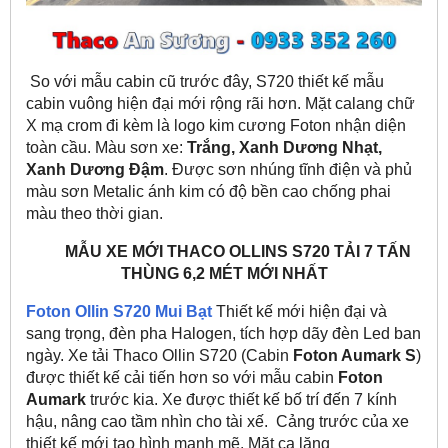
So với mẫu cabin cũ trước đây, S720 thiết kế mẫu
cabin vuông hiện đại mới rộng rãi hơn. Mặt calang chữ
X mạ crom đi kèm là logo kim cương Foton nhận diện
toàn cầu. Màu sơn xe:
Trắng, Xanh Dương Nhạt,
Xanh Dương Đậm
. Được sơn nhúng tĩnh điện và phủ
màu sơn Metalic ánh kim có độ bền cao chống phai
màu theo thời gian.
MẪU XE MỚI THACO OLLINS S720 TẢI 7 TẤN
THÙNG 6,2 MÉT MỚI NHẤT
Foton Ollin S720 Mui Bạt
Thiết kế mới hiện đại và
sang trọng, đèn pha Halogen, tích hợp dãy đèn Led ban
ngày. Xe tải Thaco Ollin S720 (Cabin
Foton Aumark S
)
được thiết kế cải tiến hơn so với mẫu cabin
Foton
Aumark
trước kia. Xe được thiết kế bố trí đến 7 kính
hậu, nâng cao tầm nhìn cho tài xế. Cảng trước của xe
thiết kế mới tạo hình mạnh mẽ. Mặt ca lăng