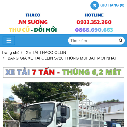
GIỎ HÀNG
(
0
)
Trang chủ
XE TẢI THACO OLLIN
BẢNG GIÁ XE TẢI OLLIN S720 THÙNG MUI BẠT MỚI NHẤT