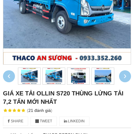
‹
›
GIÁ XE TẢI OLLIN S720 THÙNG LỬNG TẢI
7,2 TẤN MỚI NHẤT
(
21
đánh giá
)
SHARE
TWEET
LINKEDIN