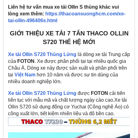
Liên hệ tư vấn mua xe tải Ollin S thùng khác vui
lòng xem thêm:
https://thacoansuonghcm.com/xe-
tai-ollin-496406s.html
GIỚI THIỆU XE TẢI 7 TẤN THACO OLLIN
S720 THẾ HỆ MỚI
Xe tải Ollin S720 Thùng Lửng
là dòng xe tải Trung cấp
của
FOTON
. Xe được phân phối tại tại nhiều quốc gia
Châu Á. Dòng xe này được sản xuất và phân phối trên
tại
Việt Nam
hơn 10 năm và được sự tin dùng của
nhiều doanh nghiệp lớn.
Xe tải Ollin S720 Thùng Lửng
được
FOTON
cải tiến
liên tục với mẫu mã và chất lượng ngày cào cao.Xe tải
Ollin S720 sử dụng động cơ Yuchai (Công nghệ Áo) có
công xuất lớn, tiết kiệm nhiên liệu và độ bền cao.