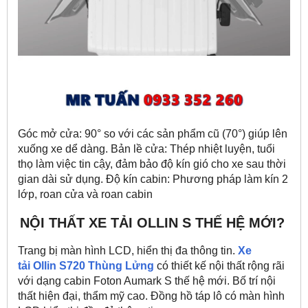
Góc mở cửa: 90° so với các sản phẩm cũ (70°) giúp lên
xuống xe dể dàng. Bản lề cửa: Thép nhiệt luyện, tuổi
thọ làm việc tin cậy, đảm bảo độ kín gió cho xe sau thời
gian dài sử dụng. Độ kín cabin: Phương pháp làm kín 2
lớp, roan cửa và roan cabin
NỘI THẤT XE TẢI OLLIN S THẾ HỆ MỚI?
Trang bị màn hình LCD, hiển thị đa thông tin.
Xe
tải Ollin S720 Thùng Lửng
có thiết kế nội thất rộng rãi
với dạng cabin Foton Aumark S thế hệ mới. Bố trí nội
thất hiện đại, thẩm mỹ cao. Đồng hồ táp lô có màn hình