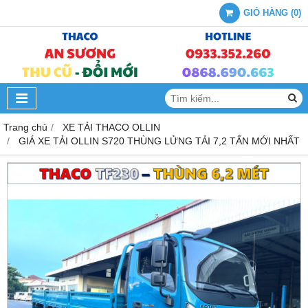
GIỎ HÀNG
(
0
)
Trang chủ
XE TẢI THACO OLLIN
GIÁ XE TẢI OLLIN S720 THÙNG LỬNG TẢI 7,2 TẤN MỚI NHẤT