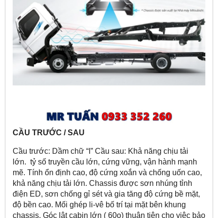
CẦU TRƯỚC / SAU
Cầu trước: Dầm chữ “I” Cầu sau: Khả năng chịu tải
lớn. tỷ số truyền cầu lớn, cứng vững, vận hành mạnh
mẽ. Tính ổn định cao, độ cứng xoắn và chống uốn cao,
khả năng chịu tải lớn. Chassis được sơn nhúng tỉnh
điện ED, sơn chống gỉ sét và gia tăng độ cứng bề mặt,
độ bền cao. Mối ghép li-vê bố trí tại mặt bên khung
chassis. Góc lật cabin lớn ( 60
o
) thuận tiện cho việc bảo