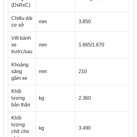
(DxRxC)
Chiều dài
mm
3.850
cơ sở
Vết bánh
xe
mm
1.665/1.670
trước/sau
Khoảng
sáng
mm
210
gầm xe
Khối
lượng
kg
2.360
bản thân
Khối
lượng
kg
3.490
chở cho