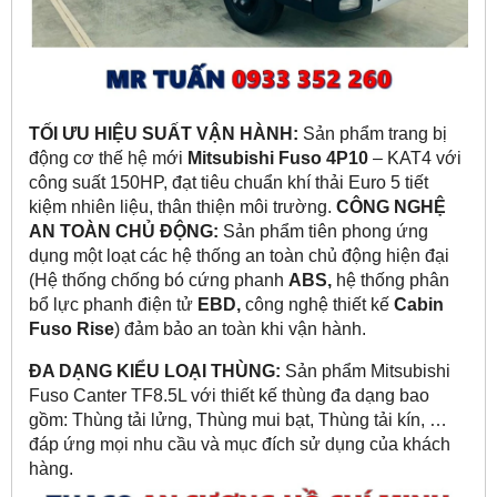
TỐI ƯU HIỆU SUẤT VẬN HÀNH:
Sản phẩm trang bị
động cơ thế hệ mới
Mitsubishi Fuso 4P10
– KAT4 với
công suất 150HP, đạt tiêu chuẩn khí thải Euro 5 tiết
kiệm nhiên liệu, thân thiện môi trường.
CÔNG NGHỆ
AN TOÀN CHỦ ĐỘNG:
Sản phẩm tiên phong ứng
dụng một loạt các hệ thống an toàn chủ động hiện đại
(Hệ thống chống bó cứng phanh
ABS,
hệ thống phân
bổ lực phanh điện tử
EBD,
công nghệ thiết kế
Cabin
Fuso Rise
) đảm bảo an toàn khi vận hành.
ĐA DẠNG KIỂU LOẠI THÙNG:
Sản phẩm Mitsubishi
Fuso Canter TF8.5L với thiết kế thùng đa dạng bao
gồm: Thùng tải lửng, Thùng mui bạt, Thùng tải kín, …
đáp ứng mọi nhu cầu và mục đích sử dụng của khách
hàng.