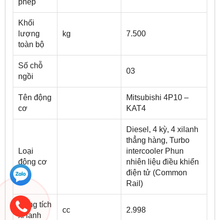
phép
Khối
lượng
kg
7.500
toàn bộ
Số chỗ
03
ngồi
Tên động
Mitsubishi 4P10 –
cơ
KAT4
Diesel, 4 kỳ, 4 xilanh
thẳng hàng, Turbo
Loại
intercooler Phun
động cơ
nhiên liệu điều khiển
điện tử (Common
Rail)
Dung tích
cc
2.998
xi lanh