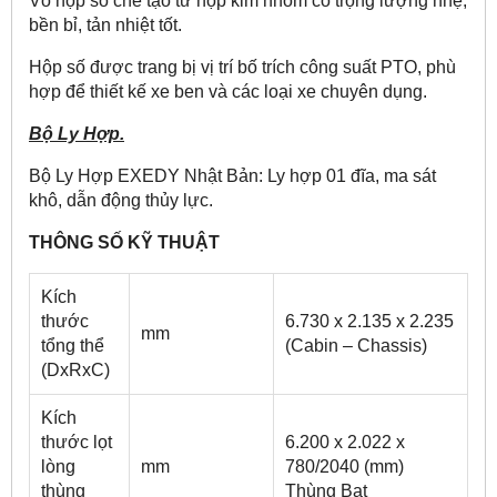
Vỏ hộp số chế tạo từ hộp kim nhôm có trọng lượng nhẹ,
bền bỉ, tản nhiệt tốt.
Hộp số được trang bị vị trí bố trích công suất PTO, phù
hợp để thiết kế xe ben và các loại xe chuyên dụng.
Bộ Ly Hợp.
Bộ Ly Hợp EXEDY Nhật Bản: Ly hợp 01 đĩa, ma sát
khô, dẫn động thủy lực.
THÔNG SỐ KỸ THUẬT
Kích
thước
6.730 x 2.135 x 2.235
mm
tổng thể
(Cabin – Chassis)
(DxRxC)
Kích
thước lọt
6.200 x 2.022 x
lòng
mm
780/2040 (mm)
thùng
Thùng Bạt