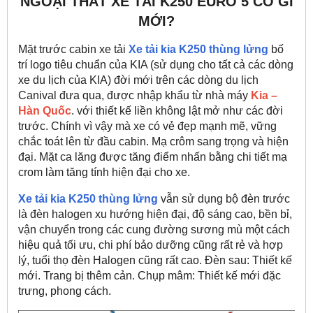
NGOẠI THẤT XE TẢI K250 EURO 5 CÓ GÌ
MỚI?
Mặt trước cabin xe tải
Xe tải kia K250
thùng lửng
bố
trí logo tiêu chuẩn của KIA (sử dụng cho tất cả các dòng
xe du lịch của KIA) đời mới trên các dòng du lịch
Canival đưa qua,
được nhập khẩu từ nhà máy
Kia –
Hàn Quốc
. với thiết kế liền không lật mở như các đời
trước. Chính vì vậy mà xe có vẻ đẹp mạnh mẽ, vững
chắc toát lên từ đầu cabin. Mạ crôm sang trọng và hiện
đại. Mặt ca lăng được tăng điểm nhấn bằng chi tiết mạ
crom làm tăng tính hiện đại cho xe.
Xe tải kia K250
thùng lửng
vẫn sử dụng bộ đèn trước
là đèn halogen xu hướng hiện đại, độ sáng cao, bền bỉ,
vận chuyển trong các cung đường sương mù một cách
hiệu quả tối ưu, chi phí bảo dưỡng cũng rất rẻ và hợp
lý, tuổi thọ đèn Halogen cũng rất cao. Đèn sau: Thiết kế
mới. Trang bị thêm cản. Chụp mâm: Thiết kế mới đặc
trưng, phong cách.