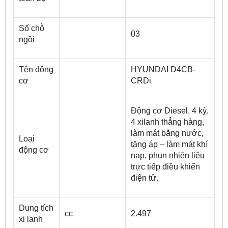
Số chỗ
03
ngồi
Tên động
HYUNDAI D4CB-
cơ
CRDi
Động cơ Diesel, 4 kỳ,
4 xilanh thẳng hàng,
làm mát bằng nước,
Loại
tăng áp – làm mát khí
động cơ
nạp, phun nhiên liệu
trực tiếp điều khiển
điện tử.
Dung tích
cc
2.497
xi lanh