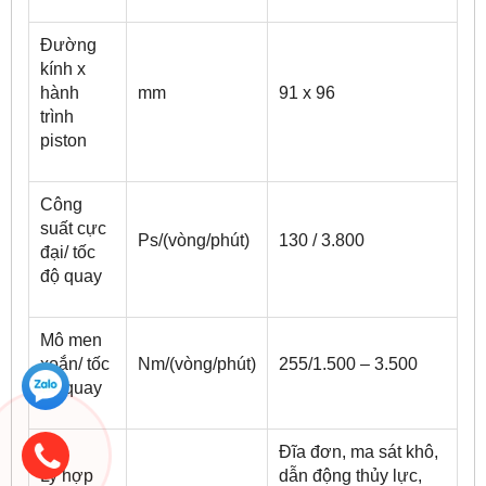
Đường
kính x
hành
mm
91 x 96
trình
piston
Công
suất cực
Ps/(vòng/phút)
130 / 3.800
đại/ tốc
độ quay
Mô men
xoắn/ tốc
Nm/(vòng/phút)
255/1.500 – 3.500
độ quay
Đĩa đơn, ma sát khô,
Ly hợp
dẫn động thủy lực,