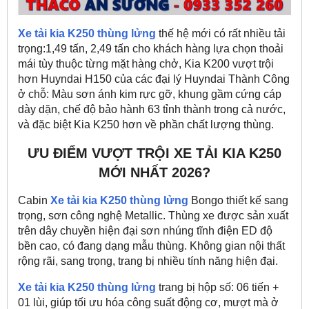
Xe tải kia K250
thùng lửng
thế hệ mới có rất nhiều tải
trọng:1,49 tấn, 2,49 tấn cho khách hàng lựa chọn thoải
mái tùy thuộc từng mặt hàng chở, Kia K200 vượt trội
hơn Huyndai H150 của các đại lý Huyndai Thành Công
ở chỗ: Màu sơn ánh kim rực gỡ, khung gầm cứng cáp
dày dặn, chế độ bảo hành 63 tỉnh thành trong cả nước,
và đặc biệt Kia K250 hơn về phần chất lượng thùng.
ƯU ĐIỂM VƯỢT TRỘI XE TẢI KIA K250
MỚI NHẤT 2026?
Cabin
Xe tải kia K250
thùng lửng
Bongo thiết kế sang
trọng, sơn công nghệ Metallic. Thùng xe được sản xuất
trên dây chuyền hiện đại sơn nhúng tĩnh điện ED độ
bền cao, có đang dạng mẫu thùng. Không gian nội thất
rộng rãi, sang trọng, trang bị nhiều tính năng hiện đại.
Xe tải kia K250
thùng lửng
trang bị hộp số: 06 tiến +
01 lùi, giúp tối ưu hóa công suất động cơ, mượt mà ở