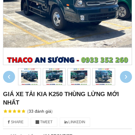
‹
›
GIÁ XE TẢI KIA K250 THÙNG LỬNG MỚI
NHẤT
(
33
đánh giá
)
SHARE
TWEET
LINKEDIN