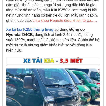
cảm giác thoải mái cho người sử dụng đặc biệt là gia
tăng mức độ an toàn, mẫu
KIA K250
được trang bị hầu
hết những tính năng có trên xe du lịch: Máy lạnh cabin,
ghế nỉ cao cấp,
chìa khóa Remote điều khiển từ xa,….
Xe tải kia K250
thùng lửng
sử dụng
Động cơ
Hyundai D4CB
, dung tích xi lanh 2.497 cc đạt công
suất 130Ps, mạnh mẽ, tiết kiệm nhiên liệu. Cabin thế hệ
mới được là những điểm khác biệt so với dòng Kia
hiện hữu.