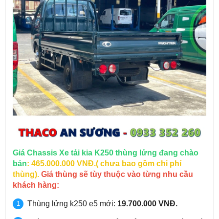
Giá Chassis
Xe tải kia K250
thùng lửng
đang chào
bán
: 465.000.000 VNĐ.( chưa bao gồm chi phí
thùng).
Giá thùng sẽ tùy thuộc vào từng nhu cầu
khách hàng:
Thùng lửng k250 e5 mới:
19.700.000 VNĐ.