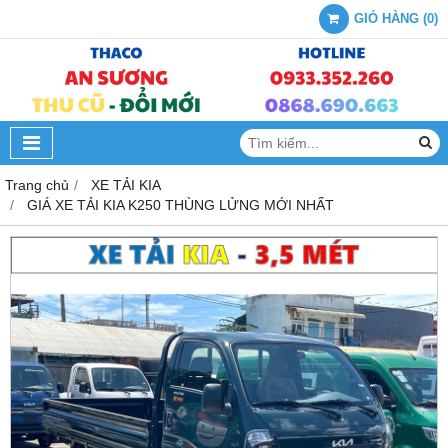
GIỎ HÀNG
(
0
)
Trang chủ
XE TẢI KIA
GIÁ XE TẢI KIA K250 THÙNG LỬNG MỚI NHẤT