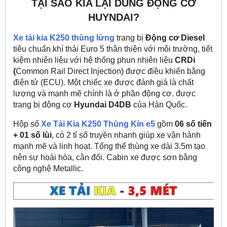
TẠI SAO KIA LẠI DÙNG ĐỘNG CƠ
HUYNDAI?
Xe tải kia K250
thùng lửng
trang bị
Động cơ Diesel
tiêu chuẩn khí thải Euro 5 thân thiện với môi trường, tiết
kiệm nhiên liệu với hệ thống phun nhiên liệu
CRDi
(
Common Rail Direct Injection) được điều khiển bằng
điện tử (ECU). Một chiếc xe được đánh giá là chất
lượng và mạnh mẽ chính là ở phần động cơ. được
trang bị động cơ
Hyundai D4DB
của Hàn Quốc.
Hộp số
Xe Tải Kia K250 Thùng Kín e5
gồm
06 số tiến
+ 01 số lùi
, có 2 tỉ số truyền nhanh giúp xe vận hành
mạnh mẽ và linh hoạt. Tổng thể thùng xe dài 3.5m tạo
nên sự hoài hòa, cân đối. Cabin xe được sơn bằng
công nghệ Metallic.