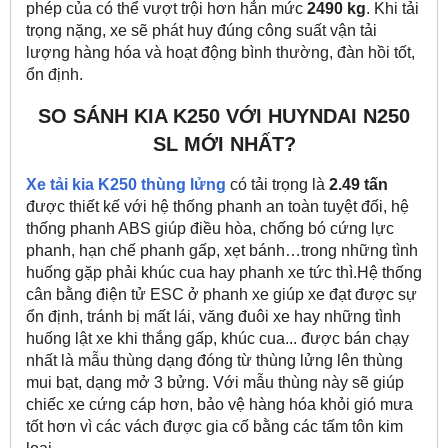
phép của có thể vượt trội hơn hẳn mức
2490 kg
. Khi tải
trọng nặng, xe sẽ phát huy đúng công suất vận tải
lượng hàng hóa và hoạt động bình thường, đàn hồi tốt,
ổn định.
SO SÁNH KIA K250 VỚI HUYNDAI N250
SL MỚI NHẤT?
Xe tải kia K250
thùng lửng
có tải trọng là
2.49 tấn
được thiết kế với hệ thống phanh an toàn tuyệt đối, hệ
thống phanh ABS giúp điều hòa, chống bó cứng lực
phanh, hạn chế phanh gấp, xẹt bánh…trong những tình
huống gặp phải khúc cua hay phanh xe tức thì.Hệ thống
cân bằng điện tử ESC ở phanh xe giúp xe đạt được sự
ổn định, tránh bị mất lái, văng đuôi xe hay những tình
huống lật xe khi thắng gấp, khúc cua... được bán chạy
nhất là mẫu thùng dạng đóng từ thùng lửng lên thùng
mui bạt, dạng mở 3 bửng. Với mẫu thùng này sẽ giúp
chiếc xe cứng cáp hơn, bảo vệ hàng hóa khỏi gió mưa
tốt hơn vì các vách được gia cố bằng các tấm tôn kim