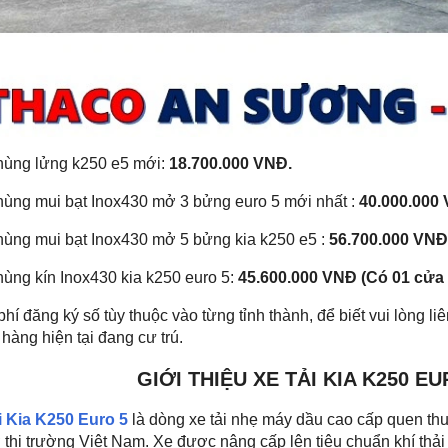
hùng lửng k250 e5 mới:
18.700.000 VNĐ.
hùng mui bạt Inox430 mở 3 bửng euro 5 mới nhất :
40.000.000
hùng mui bạt Inox430 mở 5 bửng kia k250 e5 :
56.700.000 VNĐ
ùng kín Inox430 kia k250 euro 5:
45.600.000 VNĐ (Có 01 cửa
phí đăng ký số tùy thuộc vào từng tỉnh thành, để biết vui lòng l
hàng hiện tại đang cư trú.
GIỚI THIỆU XE TẢI KIA K250 E
i Kia K250 Euro 5
là dòng xe tải nhẹ máy dầu cao cấp quen th
 thị trường Việt Nam. Xe được nâng cấp lên tiêu chuẩn khí thải 