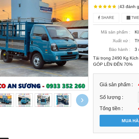
(
43
đánh g
SHARE
TWE
Mã sản phẩm :
K
Xuất xứ :
Th
Bảo hành :
3
Tải trọng 2490 Kg Kíc
GÓP LÊN ĐẾN 70%
Giá sản phẩm :
›
Số lượng :
Tổng tiền :
MUA H