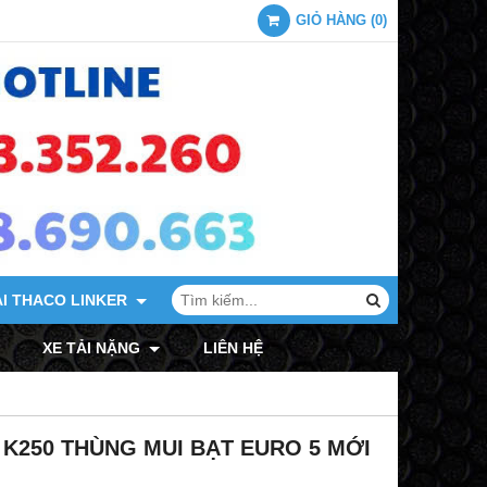
GIỎ HÀNG
(
0
)
ẢI THACO LINKER
XE TẢI MITSUBISHI
XE TẢI NẶNG
LIÊN HỆ
A K250 THÙNG MUI BẠT EURO 5 MỚI