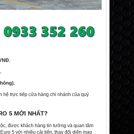
 VNĐ.
.
 hông).
iên hệ trực tiếp cửa hàng chi nhánh của quý
URO 5 MỚI NHẤT?
uộc, được khách hàng tin tưởng và quan tâm
Euro 5 với nhiều cải tiến, thay đổi diện mạo