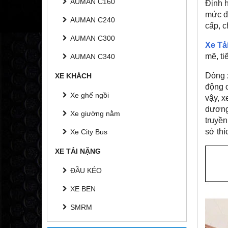
AUMAN C160
Định h
mức đ
AUMAN C240
cấp, c
AUMAN C300
Xe Tả
mẽ, ti
AUMAN C340
Dòng 
XE KHÁCH
động 
Xe ghế ngồi
vậy, x
dương
Xe giường nằm
truyền
sở th
Xe City Bus
XE TẢI NẶNG
ĐẦU KÉO
XE BEN
SMRM