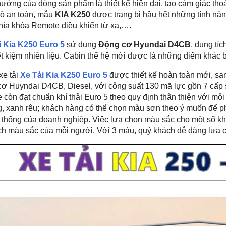
ướng của dòng sản phẩm là thiết kế hiện đại, tạo cảm giác thoả
ộ an toàn, mẫu
KIA K250
được trang bị hầu hết những tính năng
hìa khóa Remote điều khiển từ xa,….
i Kia K250 Euro 5
sử dụng
Động cơ Hyundai D4CB
, dung tí
ết kiệm nhiên liệu. Cabin thế hệ mới được là những điểm khác b
xe tải
Xe Tải Kia K250 Euro 5
được thiết kế hoàn toàn mới, san
cơ Huyndai D4CB, Diesel, với công suất 130 mã lực gồn 7 cấp 
e còn đạt chuẩn khí thải Euro 5 theo quy định thân thiện với mô
, xanh rêu; khách hàng có thể chọn màu sơn theo ý muốn để 
 thống của doanh nghiệp. Việc lựa chọn màu sắc cho một số kh
ích màu sắc của mỗi người. Với 3 màu, quý khách dễ dàng lựa 