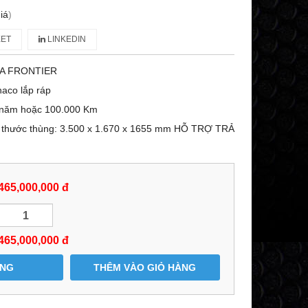
iá
)
ET
LINKEDIN
IA FRONTIER
aco lắp ráp
 năm hoặc 100.000 Km
h thước thùng: 3.500 x 1.670 x 1655 mm HỖ TRỢ TRẢ
465,000,000 đ
465,000,000
đ
ÀNG
THÊM VÀO GIỎ HÀNG