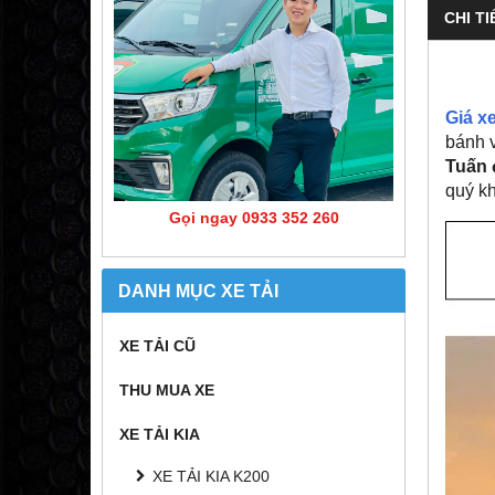
CHI TI
Giá x
bánh v
Tuấn 
quý kh
Gọi ngay 0933 352 260
DANH MỤC XE TẢI
XE TẢI CŨ
THU MUA XE
XE TẢI KIA
XE TẢI KIA K200