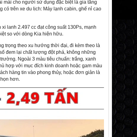
i mái cho người sử dụng đặc biệt là gia tăng
 có trên xe du lịch: Máy lạnh cabin, ghế nỉ cao
ch xi lanh 2.497 cc đạt công suất 130Ps, mạnh
iệt so với dòng Kia hiện hữu.
g trọng theo xu hướng thời đại, đi kèm theo là
số đem lại chất lượng đột phá, không những
i trường. Ngoài 3 màu tiêu chuẩn: trắng, xanh
phù hợp với mục đích kinh doanh hoặc gam màu
ách hàng tin vào phong thủy, hoặc đơn giản là
chọn hơn.