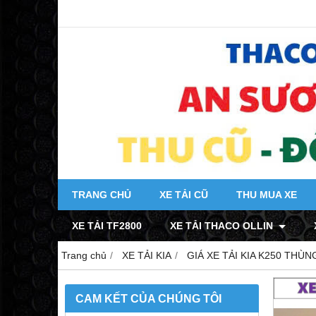
TRANG CHỦ
XE TẢI CŨ
THU MUA XE
XE TẢI TF2800
XE TẢI THACO OLLIN
Trang chủ
XE TẢI KIA
GIÁ XE TẢI KIA K250 THÙ
CAM KẾT CỦA CHÚNG TÔI