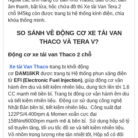
âm thanh, bật lửa, hộc chứa đồ thì Xe tải Van Tera 2
chỗ 945kg còn được trang bị hệ thống kính điện, chìa
khóa thông minh.
SO SÁNH VỀ ĐỘNG CƠ XE TẢI VAN
THACO VÀ TERA V?
Động cơ xe tải van Thaco 2 chỗ
Xe tải Van Thaco
trang bị khối động
cơ
DAM16KR
được trang bị Hệ thống phun xăng điện
tử
EFI (Electronic Fuel Injection)
, giúp động cơ vận
hành êm dịu và tiết kiệm nhiên liệu, dung tích lên tới 1,6
CC mạnh mẽ bền bỉ. Trang bị động cơ vận hành êm dịu
và tiết kiệm nhiên liệu. Động cơ sử dụng công nghệ
Nhật Bản bền bỉ, tiết kiệm nhiên liệu. Công suất đạt
122PS/4.400rpm & Momen xoắn cực đại
158Nm/6000rpm mạnh mẽ & bền bỉ. Sử dụng hộp số tỷ
số truyền tăng, tối ưu tốc độ xe và tiết kiệm nhiên liệu.
Vỏ nhôm trọng lượng nhẹ tản nhiệt tốt, Hộp số có đối