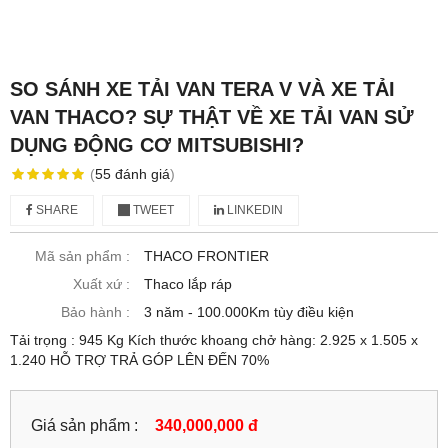
SO SÁNH XE TẢI VAN TERA V VÀ XE TẢI
VAN THACO? SỰ THẬT VỀ XE TẢI VAN SỬ
DỤNG ĐỘNG CƠ MITSUBISHI?
(
55
đánh giá
)
SHARE
TWEET
LINKEDIN
Mã sản phẩm :
THACO FRONTIER
Xuất xứ :
Thaco lắp ráp
Bảo hành :
3 năm - 100.000Km tùy điều kiện
Tải trọng : 945 Kg Kích thước khoang chở hàng: 2.925 x 1.505 x
1.240 HỖ TRỢ TRẢ GÓP LÊN ĐẾN 70%
Giá sản phẩm :
340,000,000 đ