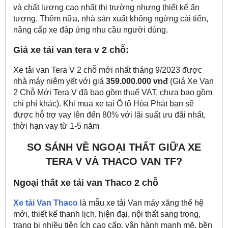
và chất lượng cao nhất thị trường nhưng thiết kế ấn
tượng. Thêm nữa, nhà sản xuất không ngừng cải tiến,
nâng cấp xe đáp ứng nhu cầu người dùng.
Giá xe tải van tera v 2 chỗ:
Xe tải van Tera V 2 chỗ mới nhất tháng 9/2023 được
nhà máy niêm yết với giá
359.000.000 vnđ
(Giá Xe Van
2 Chỗ Mới Tera V đã bao gồm thuế VAT, chưa bao gồm
chi phí khác). Khi mua xe tại Ô tô Hòa Phát bạn sẽ
được hỗ trợ vay lên đến 80% với lãi suất ưu đãi nhất,
thời hạn vay từ 1-5 năm
SO SÁNH VỀ NGOẠI THẤT GIỮA XE
TERA V VÀ THACO VAN TF?
Ngoại thất xe tải van Thaco 2 chỗ
Xe tải Van Thaco
là mẫu xe tải Van máy xăng thế hệ
mới, thiết kế thanh lịch, hiện đại, nội thất sang trọng,
trang bị nhiều tiện ích cao cấp, vận hành mạnh mẽ, bền