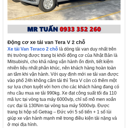
Động cơ xe tải van Tera V 2 chỗ
Xe tải Van Teraco 2 chỗ
là dòng tải van duy nhất trên
thị trường được trang bị khối động cơ của Nhật Bản là
Mitsubishi, cho khả năng vận hành ổn định, tiết kiệm
nhiên liệu nhất phân khúc, nên khách hàng hoàn toàn
an tâm khi vận hành. Với quy định mới xe tải van được
vào phố 24h không cấm tải thì Tera V còn có thêm một
sự lựa chọn tuyệt vời hơn cho các khách hàng đang có
nhu cầu mua xe tải 990kg. Xe đạt công suất tối đa 110
mã lực tại vòng tua máy 6000v/p, chỉ số mô men xoắn
cực đại là 130Nm tại vòng tua máy 5000v/p. Được
trang bị hộp số Getrag – Đức với 5 số tiến + 1 số lùi
giúp xe vận hành mạnh mẽ trong điều kiện tải nặng và
ở mọi địa hình.