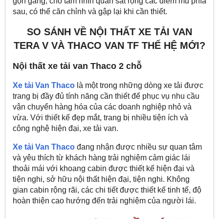
gọn gàng, cho tầm nhìn quan sát rộng các điểm mù phía
sau, có thể căn chỉnh và gập lại khi cần thiết.
SO SÁNH VỀ NỘI THẤT XE TẢI VAN
TERA V VÀ THACO VAN TF THẾ HỆ MỚI?
Nội thất xe tải van Thaco 2 chỗ
Xe tải Van Thaco
là một trong những dòng xe tải được
trang bị đầy đủ tính năng cần thiết để phục vụ nhu cầu
vận chuyển hàng hóa của các doanh nghiệp nhỏ và
vừa. Với thiết kế đẹp mắt, trang bị nhiều tiện ích và
công nghệ hiện đại, xe tải van.
Xe tải Van Thaco
đang nhận được nhiều sự quan tâm
và yêu thích từ khách hàng trải nghiệm cảm giác lái
thoải mái với khoang cabin được thiết kế hiện đại và
tiện nghi,
sở hữu nội thất hiện đại, tiện nghi. Không
gian cabin rộng rãi, các chi tiết được thiết kế tinh tế, độ
hoàn thiện cao hướng đến trải nghiệm của người lái.